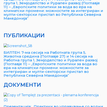
група 1, Земјоделство и Рурален развој (Поглавје
11) – „Европските политики за вода во ера на
климатски промени: можностите за интегриран и
мулти-секторски пристап во Република Северна
Македонија“
ПУБЛИКАЦИИ
БИЛТЕН: 7-ма сесија на Работната група 5,
Животна средина (Поглавје 27) и 14 сесија на
Работна група 1, Земјоделство и Рурален развој
(Поглавје 11) – „Европските политики за вода во
ера на климатски промени: можностите за
интегриран и мулти-секторски пристап во
Република Северна Македонија“
ДОКУМЕНТИ
Презентација: „Практики во управување со водни