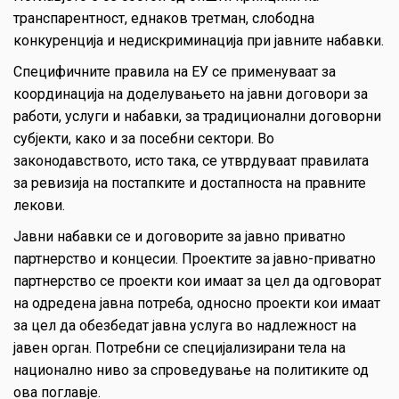
транспарентност, еднаков третман, слободна
конкуренција и недискриминација при јавните набавки.
Специфичните правила на ЕУ се применуваат за
координација на доделувањето на јавни договори за
работи, услуги и набавки, за традиционални договорни
субјекти, како и за посебни сектори. Во
законодавството, исто така, се утврдуваат правилата
за ревизија на постапките и достапноста на правните
лекови.
Јавни набавки се и договорите за јавно приватно
партнерство и концесии. Проектите за јавно-приватно
партнерство се проекти кои имаат за цел да одговорат
на одредена јавна потреба, односно проекти кои имаат
за цел да обезбедат јавна услуга во надлежност на
јавен орган. Потребни се специјализирани тела на
национално ниво за спроведување на политиките од
ова поглавје.