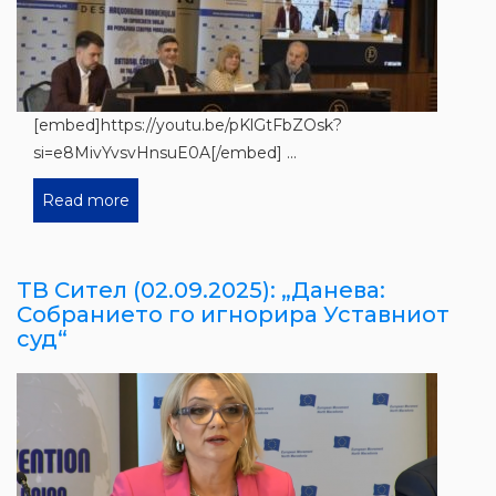
[embed]https://youtu.be/pKlGtFbZOsk?
si=e8MivYvsvHnsuE0A[/embed] ...
Read more
ТВ Сител (02.09.2025): „Данева:
Собранието го игнорира Уставниот
суд“