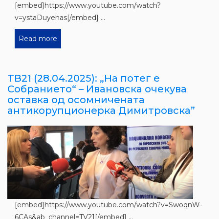
[embed]https://www.youtube.com/watch?
v=ystaDuyehas[/embed] ...
Read more
ТВ21 (28.04.2025): „На потег е
Собранието“ – Ивановска очекува
оставка од осомничената
антикорупционерка Димитровска”
[embed]https://www.youtube.com/watch?v=SwoqnW-
6CAs&ab_channel=TV21[/embed] ...