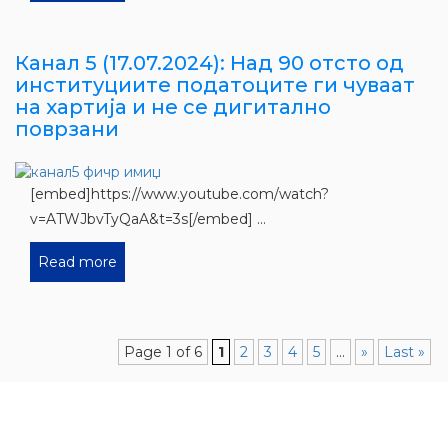
Канал 5 (17.07.2024): Над 90 отсто од
институциите податоците ги чуваат
на хартија и не се дигитално
поврзани
[embed]https://www.youtube.com/watch?
v=ATWJbvTyQaA&t=3s[/embed] ...
Read more
Page 1 of 6
1
2
3
4
5
...
»
Last »