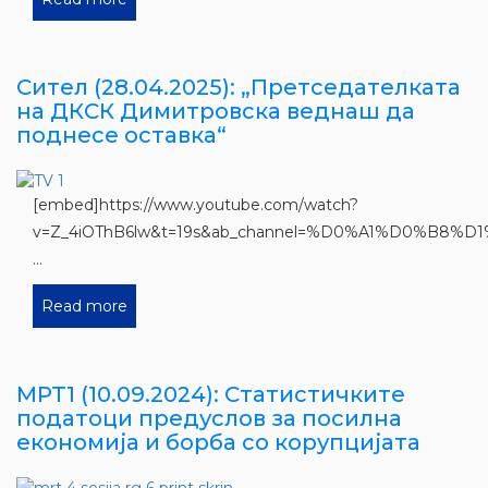
Сител (28.04.2025): „Претседателката
на ДКСК Димитровска веднаш да
поднесе оставка“
[embed]https://www.youtube.com/watch?
v=Z_4iOThB6lw&t=19s&ab_channel=%D0%A1%D0
...
Read more
МРТ1 (10.09.2024): Статистичките
податоци предуслов за посилна
економија и борба со корупцијата