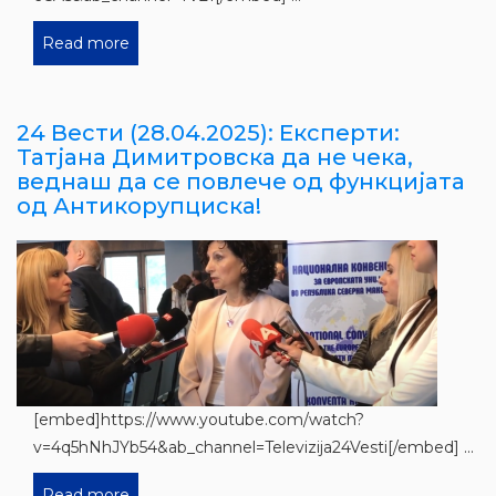
Read more
24 Вести (28.04.2025): Експерти:
Татјана Димитровска да не чека,
веднаш да се повлече од функцијата
од Антикорупциска!
[embed]https://www.youtube.com/watch?
v=4q5hNhJYb54&ab_channel=Televizija24Vesti[/embed] ...
Read more