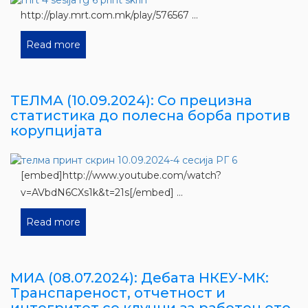
http://play.mrt.com.mk/play/576567 ...
Read more
TEЛМА (10.09.2024): Со прецизна
статистика до полесна борба против
корупцијата
[embed]http://www.youtube.com/watch?
v=AVbdN6CXs1k&t=21s[/embed] ...
Read more
МИА (08.07.2024): Дебата НКЕУ-МК:
Транспареност, отчетност и
интегритет се клучни за работењето