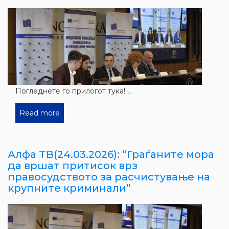
Погледнете го прилогот тука! ...
Read more
Алфа ТВ(24.03.2026): “Граѓаните мора
да вршат притисок врз
правосудството за расчистување на
крупните криминали”