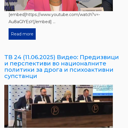
[embed]https://www.youtube.com/watch?v=-
Au8aGlYEsY[/embed] ...
Read more
ТВ 24 (11.06.2025) Видео: Предизвици
и перспективи во националните
политики за дрога и психоактивни
супстанци