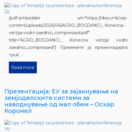
[pdf-embedder url="https://nkeu.mk/wp-
content/uploads/2026/06/AGRO_BOGDANCI_-Konecna-
verzija-vodni-zaednici_compressed.pdf"
title="AGRO_BOGDANCI_ Konecna verzija vodni
zaednici_compressed"] Преземете ја презентацијата
тука! ...
Read more
Презентација: ЕУ за зајакнување на
земјоделските системи за
наводнување од мал обем – Оскар
Коронел