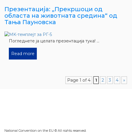
Презентација: „Прекршоци од
областа на животната средина“ од
Тања Пауновска
Погледнете ја целата презентација тука! ...
Read more
Page 1 of 4
1
2
3
4
»
National Convention on the EU © All rights reserved.