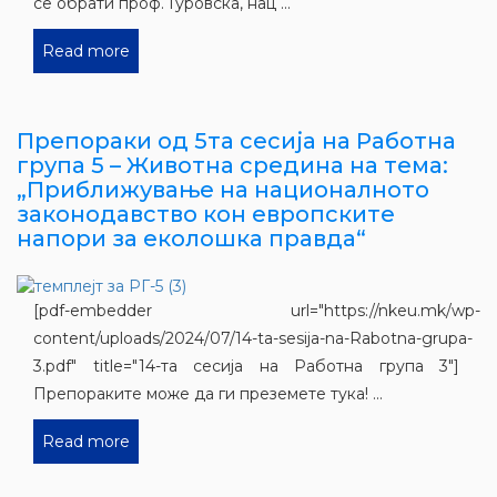
се обрати проф. Ѓуровска, нац ...
Read more
Препораки од 5та сесија на Работна
група 5 – Животна средина на тема:
„Приближување на националното
законодавство кон европските
напори за еколошка правда“
[pdf-embedder url="https://nkeu.mk/wp-
content/uploads/2024/07/14-ta-sesija-na-Rabotna-grupa-
3.pdf" title="14-та сесија на Работна група 3"]
Препораките може да ги преземете тука! ...
Read more