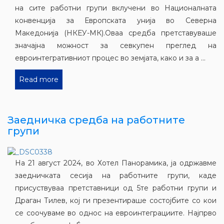
на сите работни групи вклучени во Националната
конвенција за Европската унија во Северна
Македонија (НКЕУ-МК).Оваа средба претставуваше
значајна можност за севкупен преглед на
евроинтегративниот процес во земјата, како и за а ...
Read more
Заедничка средба на работните
групи
На 21 август 2024, во Хотел Панорамика, ја одржавме
заедничката сесија на работните групи, каде
присуствуваа претставници од 5те работни групи и
Драган Тилев, кој ги презентираше состојбите со кои
се соочуваме во однос на евроинтеграциите. Најпрво