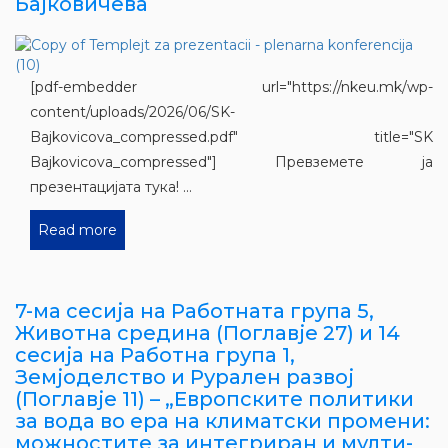
Бајковичева
[pdf-embedder url="https://nkeu.mk/wp-
content/uploads/2026/06/SK-
Bajkovicova_compressed.pdf" title="SK
Bajkovicova_compressed"] Превземете ја
презентацијата тука! ...
Read more
7-ма сесија на Работната група 5,
Животна средина (Поглавје 27) и 14
сесија на Работна група 1,
Земјоделство и Рурален развој
(Поглавје 11) – „Европските политики
за вода во ера на климатски промени:
можностите за интегриран и мулти-