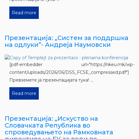
Read more
Презентација: „Систем за поддршка
на одлуки”- Андреја Наумовски
[pdf-embedder url="https://nkeu.mk/wp-
content/uploads/2026/06/DSS_FCSE_compressed.pdf"]
Превземете ја презентацијата тука! ...
Read more
Презентација: „Искуство на
Словачката Република во
спроведувањето на Рамковната
директива на ЕУ за води во