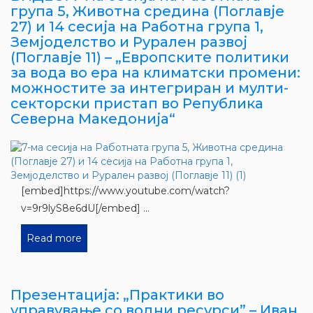
група 5, Животна средина (Поглавје
27) и 14 сесија на Работна група 1,
Земјоделство и Рурален развој
(Поглавје 11) – „Европските политики
за вода во ера на климатски промени:
можностите за интегриран и мулти-
секторски пристап во Република
Северна Македонија“
[embed]https://www.youtube.com/watch?
v=9r9lyS8e6dU[/embed] ...
Read more
Презентација: „Практики во
управување со водни ресурси” – Иван