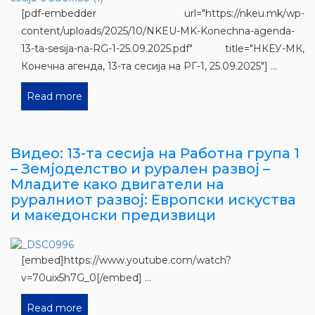
[pdf-embedder url="https://nkeu.mk/wp-
content/uploads/2025/10/NKEU-MK-Konechna-agenda-
13-ta-sesija-na-RG-1-25.09.2025.pdf" title="НКЕУ-МК,
Конечна агенда, 13-та сесија на РГ-1, 25.09.2025"] ...
Read more
Видео: 13-та сесија на Работна група 1
– Земјоделство и рурален развој –
Младите како двигатели на
руралниот развој: Европски искуства
и македонски предизвици
[embed]https://www.youtube.com/watch?
v=70uix5h7G_0[/embed] ...
Read more