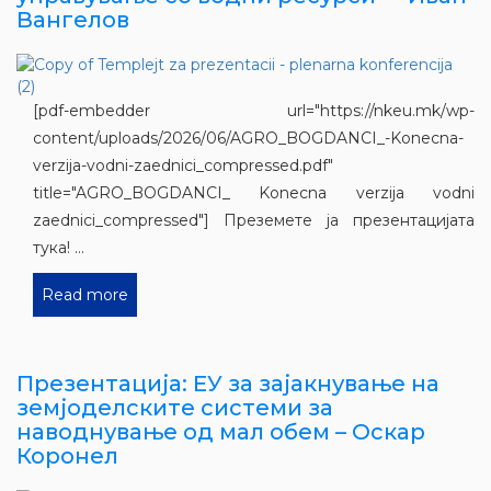
Вангелов
[pdf-embedder url="https://nkeu.mk/wp-
content/uploads/2026/06/AGRO_BOGDANCI_-Konecna-
verzija-vodni-zaednici_compressed.pdf"
title="AGRO_BOGDANCI_ Konecna verzija vodni
zaednici_compressed"] Преземете ја презентацијата
тука! ...
Read more
Презентација: ЕУ за зајакнување на
земјоделските системи за
наводнување од мал обем – Оскар
Коронел