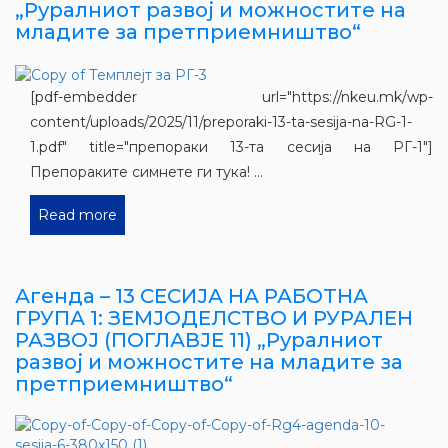
„Руралниот развој и можностите на
младите за претприемништво“
[pdf-embedder url="https://nkeu.mk/wp-
content/uploads/2025/11/preporaki-13-ta-sesija-na-RG-1-
1.pdf" title="препораки 13-та сесија на РГ-1"]
Препораките симнете ги тука! ...
Read more
Агенда – 13 СЕСИЈА НА РАБОТНА
ГРУПА 1: ЗЕМЈОДЕЛСТВО И РУРАЛЕН
РАЗВОЈ (ПОГЛАВЈЕ 11) „Руралниот
развој и можностите на младите за
претприемништво“