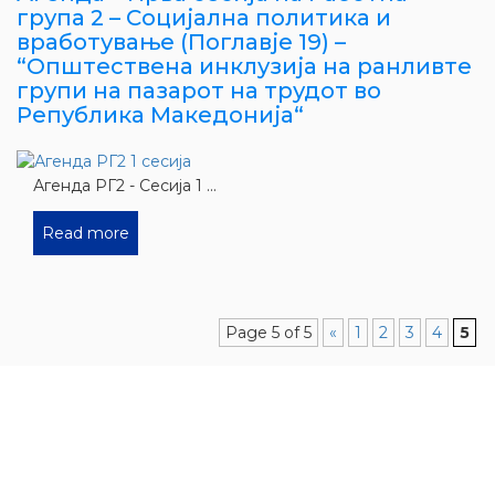
група 2 – Социјална политика и
вработување (Поглавје 19) –
“Општествена инклузија на ранливте
групи на пазарот на трудот во
Република Македонија“
Агенда РГ2 - Сесија 1 ...
Read more
Page 5 of 5
«
1
2
3
4
5