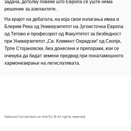
задача, дотолку повеќе што Европа сè уште нема
решение за азилантите.
На крајот на дебатата, на која свои излагања имаа и
Блерим Река од Универзитетот на Југоисточна Европа
од Тетово и професорот од Факултетот за безбедност
при Универзитетот „Св. Климент Охридски“ од Скопје,
Трпе Стојановски, беа донесени и препораки, кои се
очекува да бидат земени предвид при понатамошното
хармонизирање на легислативата.
National Convention on the EU © All rights reserved.