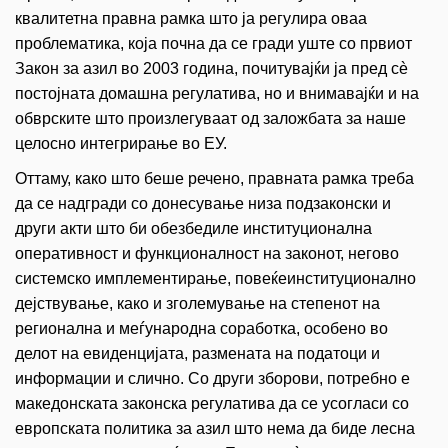
квалитетна правна рамка што ја регулира оваа
проблематика, која почна да се гради уште со првиот
Закон за азил во 2003 година, почитувајќи ја пред сè
постојната домашна регулатива, но и внимавајќи и на
обврските што произлегуваат од заложбата за наше
целосно интегрирање во ЕУ.
Оттаму, како што беше речено, правната рамка треба
да се надгради со донесување низа подзаконски и
други акти што би обезбедиле институционална
оперативност и функционалност на законот, негово
системско имплементирање, повеќеинституционално
дејствување, како и зголемување на степенот на
регионална и меѓународна соработка, особено во
делот на евиденцијата, размената на податоци и
информации и слично. Со други зборови, потребно е
македонската законска регулатива да се усогласи со
европската политика за азил што нема да биде лесна