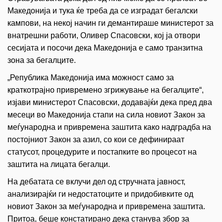
Македонија и тука ќе треба да се изградат бегалски
кампови, на некој начин ги демантираше министерот за
внатрешни работи, Оливер Спасовски, кој ја отвори
сесијата и посочи дека Македонија е само транзитна
зона за бегалците.
„Република Македонија има можност само за
краткотрајно привремено згрижување на бегалците“,
изјави министерот Спасовски, додавајќи дека пред два
месеци во Македонија стапи на сила новиот Закон за
меѓународна и привремена заштита како надградба на
постојниот Закон за азил, со кои се дефинираат
статусот, процедурите и постапките во процесот на
заштита на лицата бегалци.
На дебатата се вклучи дел од стручната јавност,
анализирајќи ги недостатоците и придобивките од
новиот Закон за меѓународна и привремена заштита.
Притоа, беше констатирано дека станува збор за