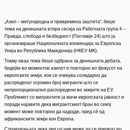
„Азил – меѓународна и привремена заштита“, беше
тема на денешната втора сесија на Работната група 4 –
Правда, слобода и безбедност (Поглавје 24) што ја
организираше Националната конвенција за Европска
Унија во Република Македонија (НКЕУ-МК).
Токму оваа тема беше одбрана за денешната дебата,
бидејќи во моментов азилот е повторно во фокусот на
европските земји, кои се очекува солидарно да
распределат огромен број мигранти што се
непропорционално распоредени во земјите на ЕУ.
Проблемот со мигрантите ја мачи европската јавност и
поради најавите дека мигрантскиот бран во секој
момент може повторно да надојде, пред сè од
африканските земји кон Европа.
Стравувањата дека дел од нив може да се прелеат во