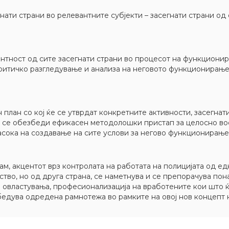
егнати страни во релевантните субјекти – засегнати страни о
нтност од сите засегнати страни во процесот на функциони
критичко разгледување и анализа на неговото функционирање
лан со кој ќе се утврдат конкретните активности, засегнатит
а се обезбеди ефикасен методолошки пристап за целосно в
насока на создавање на сите услови за негово функционирање
м, акцентот врз контролата на работата на полицијата од едн
тво, но од друга страна, се наметнува и се препорачува п
 овластувања, професионализација на вработените кои што ќ
бедува одредена рамнотежа во рамките на овој нов концеп