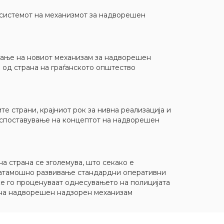
д системот на механизмот за надворешен
рање на новиот механизам за надворешен
 од страна на граѓанското општество
е страни, крајниот рок за нивна реализација и
оспоставување на концептот на надворешен
а страна се зголемува, што секако е
онатамошно развивање стандардни оперативни
е го проценуваат однесувањето на полицијата
т на надворешен надзорен механизам