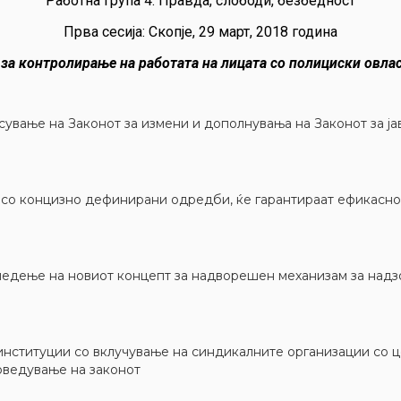
Работна група 4: Правда, слободи, безбедност
Прва сесија: Скопје, 29 март, 2018 година
за контролирање на работата на лицата со полициски овлас
сување на Законот за измени и дополнувања на Законот за ја
о, со концизно дефинирани одредби, ќе гарантираат ефикас
следење на новиот концепт за надворешен механизам за над
институции со вклучување на синдикалните организации со 
оведување на законот