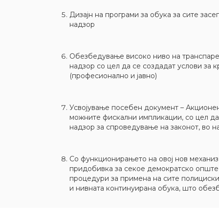
Дизајн на програми за обука за сите зас
надзор
Обезбедување високо ниво на транспаре
надзор со цел да се создадат услови за 
(професионално и јавно)
Усвојување посебен документ – Акционен п
можните фискални импликации, со цел д
надзор за спроведување на законот, во 
Со функционирањето на овој нов механиза
придобивка за секое демократско општес
процедури за примена на сите полициски
и нивната континуирана обука, што обез