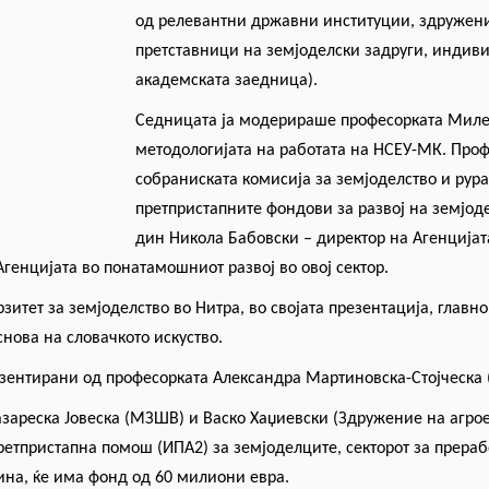
од релевантни државни институции, здружени
претставници на земјоделски задруги, индив
академската заедница).
Седницата ја модерираше професор
ката
Милев
методологијата на работата на НСЕУ-МК. Проф
собраниската комисија за земјоделство и рура
претпристапните фондови за развој на земјоде
дин Никола Бабовски – директор на Агенцијат
 Агенцијата во понатамошниот развој во овој сектор.
зитет за земјоделство во Нитра, во својата презентација, главн
снова на словачкото искуство.
езентирани од професор
ката
Александра Мартиновска-Стојческа 
зареска Јовеска (МЗШВ) и Васко Хаџиевски (Здружение на агрое
ретпристапна помош (ИПА2) за земјоделците, секторот за прера
ина, ќе има фонд од 60 милиони евра.