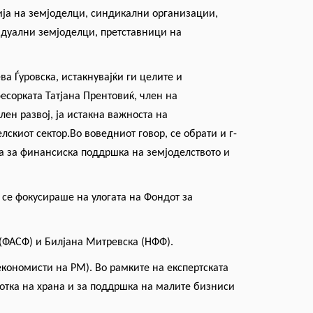
ја на земјоделци, синдикални организации,
идуални земјоделци, претставници на
а Ѓуровска, истакнувајќи ги целите и
есорката Татјана Прентовиќ, член на
лен развој, ја истакна важноста на
лскиот сектор.Во воведниот говор, се обрати
и
г-
а за финансиска поддршка на земјоделството и
о се фокусираше на улогата на Фондот за
(ФАСФ) и Билјана Митревска (НФФ).
кономисти на РМ). Во рамките на експертската
ботка на храна и за поддршка на малите бизниси