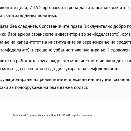
звојните цели, ИПА 2 програмата треба да ги запознае земјите 
опската заедничка политика.
јата беа следните: Сопствени
чите
права (исклучително добро по
ки бариери за странските инвеститори во земјоделството); ор
ање на капацитетот на институциите за сервисирање на средс
 земјоделците); нерешено урбанистичко планирање; Недоволен п
вите на работната група, каде што мнозинството истакна дека т
можат да се состанат и да дискутираат за земјоделството.
а функционирање на релевантните државни институции, особено
раки за подобрување на оваа важна област.
National Convention on the EU © All rights reserved.