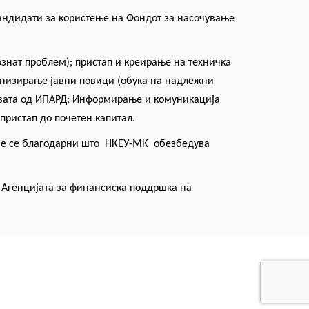
кандидати за користење на Фондот за насочување
знат проблем); пристап и креирање на техничка
ганизирање јавни повици (обука на надлежни
твата од ИПАРД; Информирање и комуникација
ристап до почетен капитал.
ие
се благодарни што
Н
К
ЕУ-МК обезбедува
 Агенцијата за финансиска поддршка на