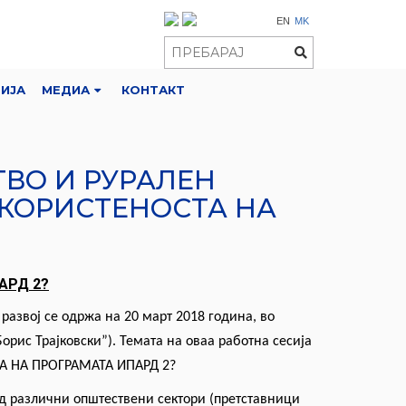
EN
MK
РИЈА
МЕДИА
КОНТАКТ
ТВО И РУРАЛЕН
ИСКОРИСТЕНОСТА НА
АРД 2?
 развој се одржа на 20 март 2018 година, во
орис Трајковски”). Темата на оваа работна сесија
А НА ПРОГРАМАТА ИПАРД 2?
д различни општествени сектори (претставници