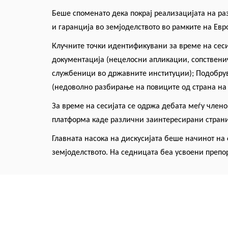
Беше споменато дека покрај реализацијата на ра
и гаранција во земјоделството во рамките на Евр
Клучните точки идентификувани за време на сеси
документација (нецелосни апликации, сопственич
службеници во државните институции); Подобрув
(недоволно разбирање на повиците од страна на
За време на сесијата се одржа дебата меѓу члено
платформа каде различни заинтересирани страни 
Главната насока на дискусијата беше начинот н
земјоделството. На седницата беа усвоени препо