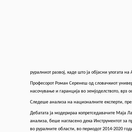
руралниот развој, каде што ја објасни улогата на
Професорот Роман Серене
ш
од словачкиот универ
насочување и гаранција во земјоделството, врз о
Следе
ше
анализа на националните експерти, пр
Дебатата ја модерираа копретседавачите Маја Ла
анализа, беше нагласено дека Инструментот за п
во руралните области, во периодот 2014-2020 год