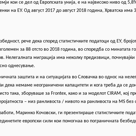
емји кои се дел од Европската унија, е на
највисоко
ниво од 5,8%
нки на ЕУ. Од август 2017 до август 2018 година, Хрватска има
збедност, рече дека според статистичките податоци од ЕУ, бројо
олемен за 88 отсто во 2018 година, во споредба со минатата год
. Нелегалната миграција има неколку предизвици, почнувајќи од
асно однесување.
ичната заштита и на ситуацијата во Словачка во однос на неле
ќи дека немаме неограничени капацитети и кога треба да се дон
исто така, зборуваше за Frontex, како и за моделот CIRAM, кој п
ројатноста – низ ранливоста / нивото на ранливоста на MS без 
аботи, Маринко Кочовски, ги презентираше статистичките пода
обединетите европски сили кои помогнаа во пограничната безбед