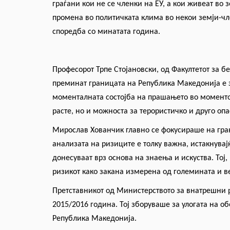
граѓани кои не се членки на ЕУ,
а
кои живеат во з
промена во политичката клима во некои земји-чле
споредба со минатата година.
Професорот Трпе Стојановски, од Факултетот за бе
преминат границата на Република Македонија е зг
моменталната состојба на прашањето во моментов
расте, но и можноста за терористичко и друго оп
Мирослав Хованчик главно се фокусираше на гран
анализата на ризиците е толку важна, истакнувај
донесуваат врз основа на знаења и искуства. Тој, 
ризикот како закана измерена од големината и ве
Претставникот од Министерството за внатрешни р
2015/2016 година. Тој зборуваше за улогата на 
Република Македонија.