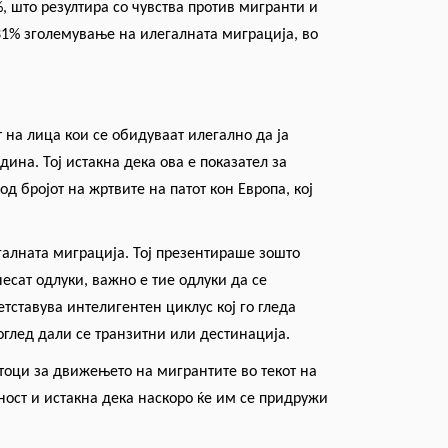
, што резултира со чувства против мигранти и
 31% зголемување на илегалната миграција, во
т на лица кои се обидуваат илегално да ја
ина. Тој истакна дека ова е показател за
 бројот на жртвите на патот кон Европа, кој
галната миграција. Тој презентираше зошто
есат одлуки, важно е тие одлуки да се
ретставува интелигентен циклус кој го гледа
оглед дали се транзитни или дестинација.
тоци за движењето на мигрантите во текот на
ност и истакна дека наскоро ќе им се придружи