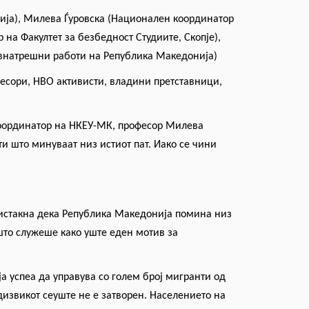
ија), Милева Ѓуровска (Национален координатор
 на Факултет за безбедност Студиите, Скопје),
 внатрешни работи на Република Македонија)
фесори, НВО активисти, владини претставници,
координатор на НКЕУ-МК, професор Милева
и што минуваат низ истиот пат. Иако се чини
 истакна дека Република Македонија
помина низ
 што служеше како уште еден мотив за
а успеа да управува со голем број мигранти од
едизвикот сеуште не е затворен. Населението на