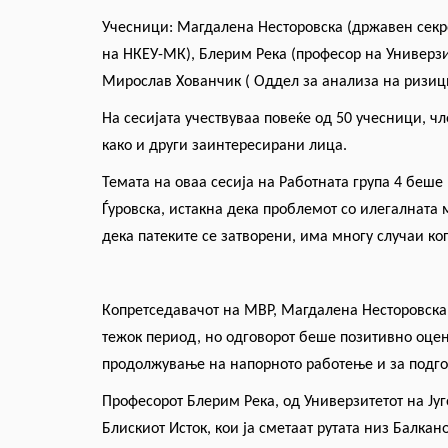
Учесници: Магдалена Несторовска (државен секр
на НК
ЕУ
-МК), Блерим Река (професор на Универзит
Мирослав Хованчик ( Оддел за анализа на ризиц
На
сесијата
учествуваа повеќе од 50 учесници, чл
како и други заинтересирани лица.
Темата на оваа сесија на Работната група 4 бе
Ѓуровска, истакна дека проблемот со илегалната 
дека патеките се затворени, има многу случаи к
Копретседавачот на МВР, Магдалена Несторовска
тежок период, но одговорот беше позитивно оцене
продолжување
на напорното работење
и
за подг
Професорот Блерим Река, од Универзитетот на Југ
Блискиот Исток, кои ја сметаат рутата низ Балкан