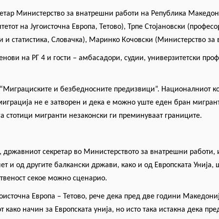
етар Министерство за внатрешни работи на Република Македон
етот на Југоисточна Европа, Тетово), Трпе Стојановски (професор
и и статистика, Словачка), Маринко Кочовски (Министерство за
енови на РГ 4 и гости – амбасадори, судии, универзитетски про
ше “Миграциските и безбедносните предизвици”. Националниот 
миграција не е затворен и дека е можно уште еден бран мигрант
ога стотици мигранти незаконски ги преминуваат границите.
, државниот секретар во Министерството за внатрешни работи,
т и од другите балкански држави, како и од Европската Унија,
отвеност
секое можно сценарио.
оисточна Европа – Тетово, рече дека пред две години Македониј
от како начин за Европската унија, но исто така истакна дека пр