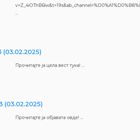
v=Z_4iOThB6lw&t=19s&ab_channel=%D0%A1%D
...
3 (03.02.2025)
Прочитајте ја цела вест тука! ...
3 (03.02.2025)
Прочитајте ја објавата овде! ...