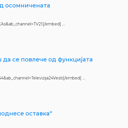
 од осомничената
s&ab_channel=TV21[/embed] ...
ш да се повлече од функцијата
b_channel=Televizija24Vesti[/embed] ...
поднесе оставка“