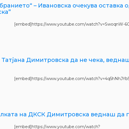
 Собранието“ – Ивановска очекува оставка
ка”
[embed]https://www.youtube.com/watch?v=SwoqnW-6CA
и: Татјана Димитровска да не чека, ведна
[embed]https://www.youtube.com/watch?v=4q5hNhJYb54&a
телката на ДКСК Димитровска веднаш да 
[embed]https://www.youtube.com/watch?