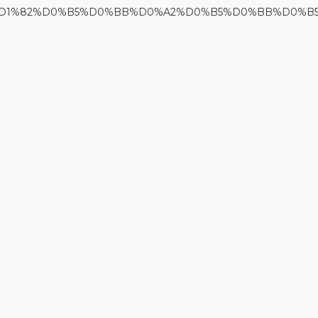
0%B8%D1%82%D0%B5%D0%BB%D0%A2%D0%B5%D0%BB%D0