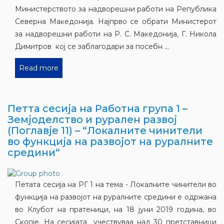
Министерството за надворешни работи на Република
Северна Македонија. Најпрво се обрати Министерот
за надворешни работи на Р. С. Македонија, Г. Никола
Димитров кој се заблагодари за посебн ...
Read more
Петта сесија на Работна група 1 –
Земјоделство и рурален развој
(Поглавје 11) – “Локалните чинители
во функција на развојот на руралните
средини“
Петата сесија на РГ 1 на тема - Локалните чинители во
функција на развојот на руралните средини е одржана
во Клубот на пратеници, на 18 јуни 2019 година, во
Скопје. На сесијата учествуваа над 30 претставници