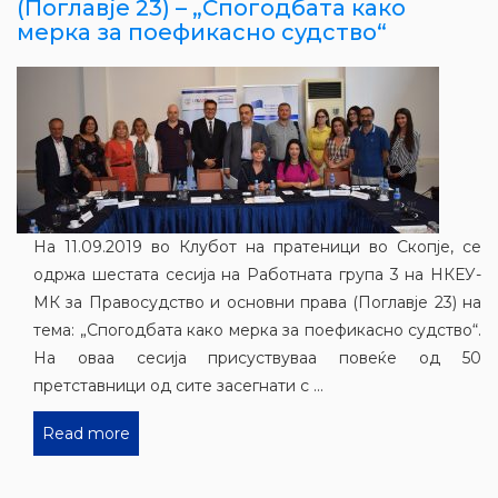
(Поглавје 23) – „Спогодбата како
мерка за поефикасно судство“
На 11.09.2019 во Клубот на пратеници во Скопје, се
одржа шестата сесија на Работната група 3 на НКЕУ-
МК за Правосудство и основни права (Поглавје 23) на
тема: „Спогодбата како мерка за поефикасно судство“.
На оваа сесија присуствуваа повеќе од 50
претставници од сите засегнати с ...
Read more