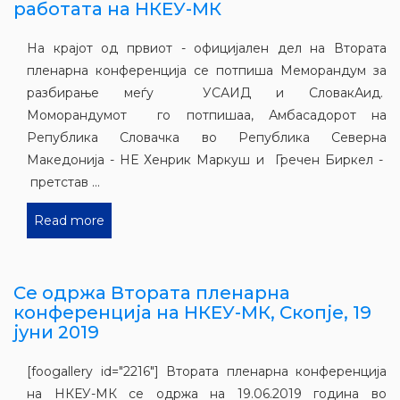
работата на НКЕУ-МК
На крајот од првиот - официјален дел на Втората
пленарна конференција се потпиша Меморандум за
разбирање меѓу УСАИД и СловакАид.
Моморандумот го потпишаа, Амбасадорот на
Република Словачка во Република Северна
Македонија - НЕ Хенрик Маркуш и Гречен Биркел -
претстав ...
Read more
Се одржа Втората пленарна
конференција на НКЕУ-МК, Скопје, 19
јуни 2019
[foogallery id="2216"] Втората пленарна конференција
на НКЕУ-МК се одржа на 19.06.2019 година во