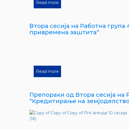
Read more
Втора сесија на Работна група 
привремена заштита“
Read more
Препораки од Втора сесија на Ра
“Кредитирање на земјоделствот