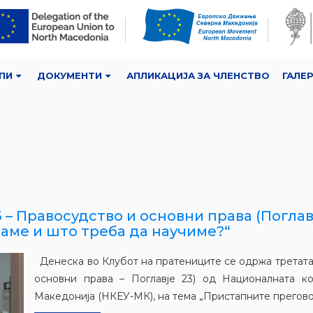
ПИ
ДОКУМЕНТИ
АПЛИКАЦИЈА ЗА ЧЛЕНСТВО
ГАЛЕ
3 – Правосудство и основни права (Погла
ваме и што треба да научиме?“
Денеска во Клубот на пратениците се одржа третата 
основни права – Поглавје 23) од Националната ко
Македонија (НКЕУ-МК), на тема „Пристапните преговори