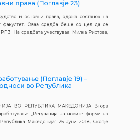
вни права (Поглавје 23)
судство и основни права, одржа состанок на
т факултет. Оваа средба беше со цел да се
 РГ 3. На средбата учествуваа: Милка Ристова,
аботување (Поглавје 19) –
 односи во Република
ИЈА ВО РЕПУБЛИКА МАКЕДОНИЈА Втора
 вработување „Регулација на новите форми на
епублика Македонија“ 26 Јуни 2018, Скопје