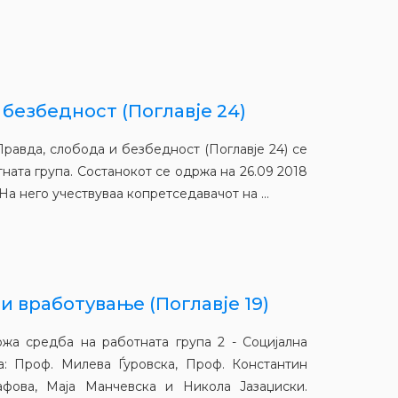
 безбедност (Поглавје 24)
Правда, слобода и безбедност (Поглавје 24) се
ната група. Состанокот се одржа на 26.09 2018
а него учествуваа копретседавачот на ...
и вработување (Поглавје 19)
ржа средба на работната група 2 - Социјална
а: Проф. Милева Ѓуровска, Проф. Константин
афова, Маја Манчевска и Никола Јазаџиски.