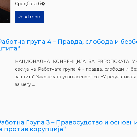
Средбата б� ...
Read more
аботна група 4 – Правда, слобода и безбе
штита“
НАЦИОНАЛНА КОНВЕНЦИЈА ЗА ЕВРОПСКАТА УН
сесија на Работната група 4 - правда, слободи и 
заштита“ Законската усогласеност со ЕУ регулативата
за меѓу ...
аботна Група 3 – Правосудство и основни 
а против корупција“