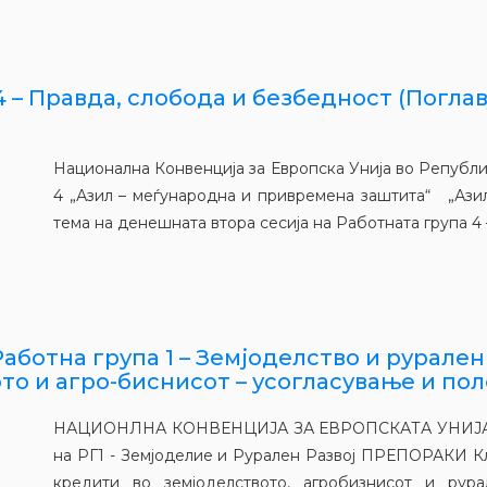
4 – Правда, слобода и безбедност (Поглавј
Национална Конвенција за Европска Унија во Републ
4 „Азил – меѓународна и привремена заштита“ „Ази
тема на денешната втора сесија на Работната група 4 –
ботна група 1 – Земјоделство и рурален р
о и агро-биснисот – усогласување и по
НАЦИОНЛНА КОНВЕНЦИЈА ЗА ЕВРОПСКАТА УНИЈА 
на РГ1 - Земјоделие и Рурален Развој ПРЕПОРАКИ К
кредити во земјоделството, агробизнисот и р