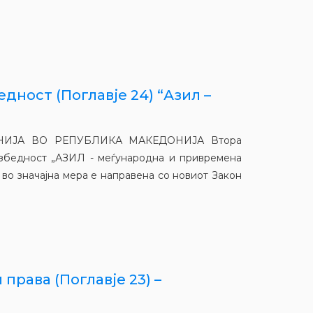
дност (Поглавје 24) “Азил –
ИЈА ВО РЕПУБЛИКА МАКЕДОНИЈА Втора
безбедност „АЗИЛ - меѓународна и привремена
 во значајна мера е направена со новиот Закон
права (Поглавје 23) –