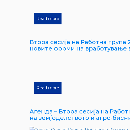
Read more
Втора сесија на Работна група 2
новите форми на вработување 
Read more
Агенда – Втора сесија на Работн
на земјоделството и агро-бисн