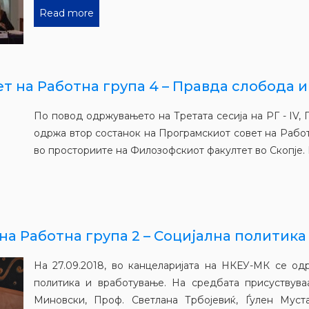
Read more
 на Работна група 4 – Правда слобода и
По повод одржувањето на Третата сесија на РГ - IV, 
одржа втор состанок на Програмскиот совет на Работ
во просториите на Филозофскиот факултет во Скопје. Н
а Работна група 2 – Социјална политика 
На 27.09.2018, во канцеларијата на НКЕУ-МК се од
политика и вработување. На средбата присуствува
Миновски, Проф. Светлана Трбојевиќ, Ѓулен Муст