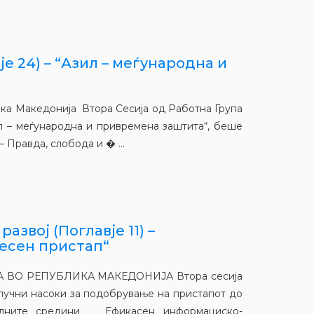
е 24) – “Азил – меѓународна и
ика Македонија Втора Сесија од Работна Група
л – меѓународна и привремена заштита“, беше
 Правда, слобода и � ...
азвој (Поглавје 11) –
лесен пристап“
ВО РЕПУБЛИКА МАКЕДОНИЈА Втора сесија
лучни насоки за подобрување на пристапот до
уралните средини Ефикасен информациско-