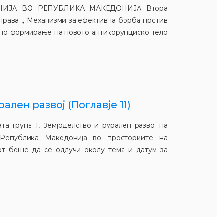
ИЈА ВО РЕПУБЛИКА МАКЕДОНИЈА Втора
 права „ Механизми за ефективна борба против
нтно формирање на новото антикорупциско тело
ален развој (Поглавје 11)
та група 1, Земјоделство и рурален развој на
 Република Македонија во просториите на
от беше да се одлучи околу тема и датум за