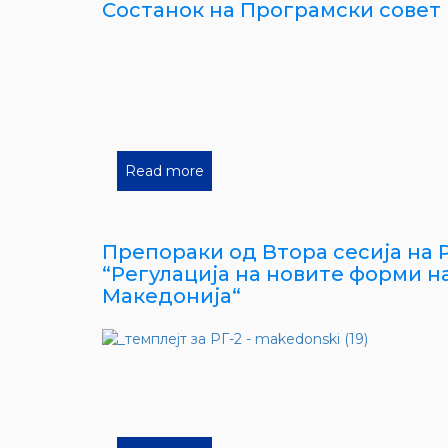
Состанок на Програмски совет н
Read more
Препораки од Втора сесија на Р
“Регулација на новите форми н
Македонија“