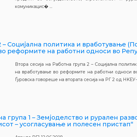
комуникацис� ...
 – Социјална политика и вработување (Пог
во реформите на работни односи во Реп
Втора сесија на Работна група 2 – Социјална полити
на вработување во реформите на работни односи 
Ѓуровска говореше на втората сесија на РГ 2 од НKЕУ-
а група 1 – Земјоделство и рурален разво
исот – усогласување и полесен пристап“