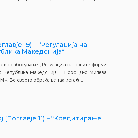
лавје 19) – “Регулација на
ублика Македонија“
ка и вработување „Регулација на новите форми
во Република Македонија“ Проф. Д-р Милева
MK. Во своето обраќање таа иста� ...
ј (Поглавје 11) – “Кредитирање