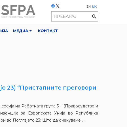
EN
MK
РИЈА
МЕДИА
КОНТАКТ
вје 23) “Пристапните преговори
сесија на Работната група 3 – (Правосудство и
нвенција за Европската Унија во Република
 во Поглгвјето 23: Што да очекуваме ...