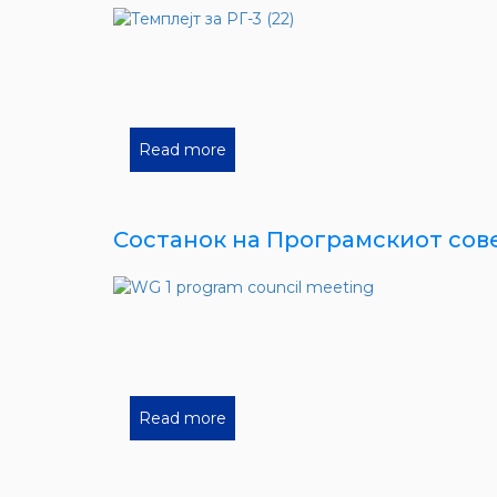
Read more
Состанок на Програмскиот совет
Read more