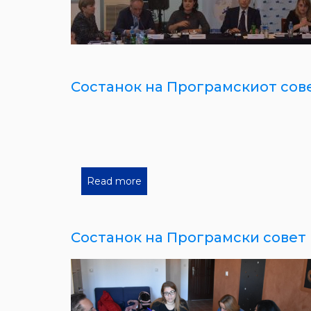
Состанок на Програмскиот совет
Read more
Состанок на Програмски совет н